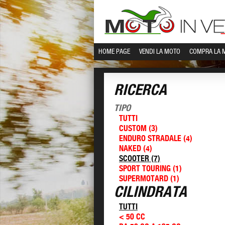
HOME PAGE
VENDI LA MOTO
COMPRA LA 
RICERCA
TIPO
TUTTI
CUSTOM (3)
ENDURO STRADALE (4)
NAKED (4)
SCOOTER (7)
SPORT TOURING (1)
SUPERMOTARD (1)
CILINDRATA
TUTTI
< 50 CC