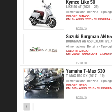
Kymco Like 50
LIKE 50 4T (2021 - 25)
Alimentazione: Benzina - Tipolog
COLORE: BIANCO
KM: 0 - ANNO: 2023 - CILINDRATA:
FOTO (1)
Suzuki Burgman AN 6
BURGMAN AN 650 EXECUTIVE AB
Alimentazione: Benzina - Tipolog
COLORE: GRIGIO
KM: 25000 - ANNO: 2011 - CILINDR
FOTO (8)
Yamaha T-Max 530
T-MAX 530 DX (2017 - 19)
Alimentazione: Benzina - Tipolog
COLORE: NERO
KM: 555 - ANNO: 2018 - CILINDRAT
FOTO (2)
1