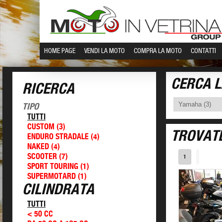
HOME PAGE
VENDI LA MOTO
COMPRA LA MOTO
CONTATTI
CERCA 
RICERCA
TIPO
TUTTI
CUSTOM (3)
TROVAT
ENDURO STRADALE (4)
NAKED (4)
SCOOTER (7)
1
SPORT TOURING (1)
SUPERMOTARD (1)
CILINDRATA
TUTTI
< 50 CC